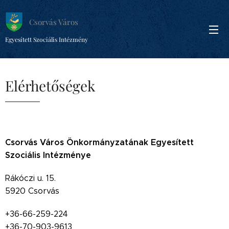
Csorvás Város
Egyesített Szociális Intézmény
Elérhetőségek
Csorvás Város Önkormányzatának Egyesített
Szociális Intézménye
Rákóczi u. 15.
5920 Csorvás
+36-66-259-224
+36-70-903-9613