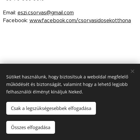
Email:
eszi.csorvas@gmail.com
Facebook:
www.facebook.com/csorvasidosekotthona
Sütiket használunk, hogy biztosítsuk a weboldal megfelelő
működését és biztonságát, valamint hogy a lehető legjobb
felhasználói élményt kínáljuk Neked.
Csak a legszükségesebbek elfogadása
Facebook
Összes elfogadása
Sütik